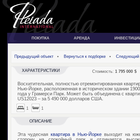
ПОКУПКА
АРЕНДА
ИНВЕСТИЦИ
Предыдущий объект
•
Вернуться к подборке
•
Следующий 
ХАРАКТЕРИСТИКИ
Стоимость:
1 795 000
$
Восхитительная, полностью отремонтированная квартир
Нью-Йорке, расположенная в историческом здании 1900
года у Грамерси Парк. Может быть объединена с кварти
US12023 – за 5 490 000 долларов США.
1
1
ОПИСАНИЕ
Эта чудесная
квартира в Нью-Йорке
выходит на юж
сторону на спокойный парк и отличается высок