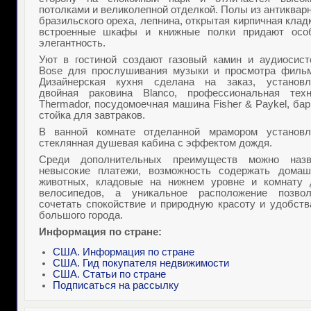
потолками и великолепной отделкой. Полы из антиквар
бразильского ореха, лепнина, открытая кирпичная клад
встроенные шкафы и книжные полки придают осо
элегантность.
Уют в гостиной создают газовый камин и аудиосист
Bose
для прослушивания музыки и просмотра фильм
Дизайнерская кухня сделана на заказ, установл
двойная раковина Blanco, профессиональная техн
Thermador, посудомоечная машина Fisher & Paykel, ба
стойка для завтраков.
В ванной комнате отделанной мрамором установл
стеклянная душевая кабина с эффектом дождя.
Среди дополнительных преимуществ можно назв
невысокие платежи, возможность содержать домаш
животных, кладовые на нижнем уровне и комнату 
велосипедов, а уникальное расположение позвол
сочетать спокойствие и природную красоту и удобств
большого города.
Информация по стране:
США. Информация по стране
США. Гид покупателя недвижимости
США. Статьи по стране
Подписаться на рассылку