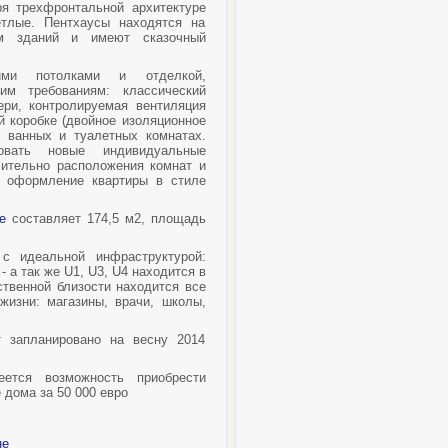
ря трехфронтальной архитектуре
етлые. Пентхаусы находятся на
м зданий и имеют сказочный
ими потолками и отделкой,
им требованиям: классический
ери, контролируемая вентиляция
й коробке (двойное изоляционное
в ванных и туалетных комнатах.
овать новые индивидуальные
ительно расположения комнат и
о оформление квартиры в стиле
е
составляет 174,5 м2, площадь
с идеальной инфраструктурой:
- а так же U1, U3, U4 находится в
ственной близости находится все
жизни: магазины, врачи, школы,
т запланировано на весну 2014
ется возможность приобрести
 дома за 50 000 евро
не