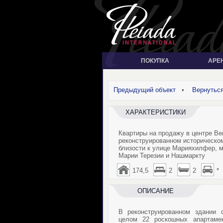
ПОКУПКА
АРЕ
Предыдущий объект
•
Вернуться
ХАРАКТЕРИСТИКИ
Квартиры на продажу в центре Ве
реконструированном историческом
близости к улице Марияхилфер, 
Марии Терезии и Нашмаркту
174,5
2
2
*
ОПИСАНИЕ
В реконструированном здании
целом 22 роскошных апартаме