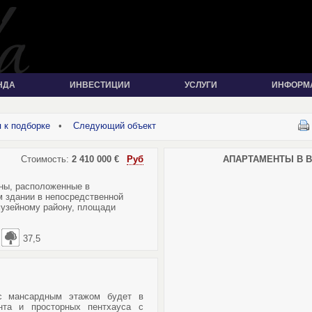
НДА
ИНВЕСТИЦИИ
УСЛУГИ
ИНФОРМ
 к подборке
•
Следующий объект
Стоимость:
2 410 000
€
Руб
АПАРТАМЕНТЫ В ВЕ
ны, расположенные в
 здании в непосредственной
музейному району, площади
37,5
 с мансардным этажом будет в
нта и просторных пентхауса с