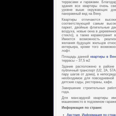
террасами и гаражами. Благода
здания все квартиры очень св
уровне выше окружающих до
панорамный вид на Вену.
Квартиры отличаются высок
соответствующей самым высок
паркет, двойные флигельные дв
воздуха, новые окна в деревянно
стекло), а также керамогранит 
Имеется возможность реализ
желания будущих жильцов относ
интерьера, кроме того возможн
лофт.
Площадь данной
квартиры в Вен
террасы – 37,5 м2
Здание расположено в районе 
публичный транспорт (U2, 2A, 57A 
пару шагов от дома), в непосред
необходимое для повседневной 
детские сады, рестораны, кафе.
Завершение строительных рабо
года.
Для мансардной квартиры име
машиноместо в подземном гараже
Информация по стране:
Австрия. Информация по стра