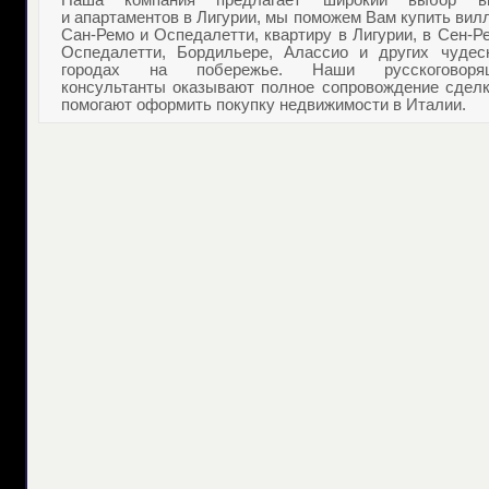
Наша компания предлагает широкий выбор в
и
апартаментов в Лигурии
, мы поможем Вам
купить вил
Сан-Ремо
и Оспедалетти,
квартиру в Лигурии
, в Сен-Р
Оспедалетти, Бордильере, Алассио и других чудес
городах на побережье. Наши русскоговоря
консультанты оказывают полное сопровождение сделк
помогают оформить
покупку недвижимости в Италии
.