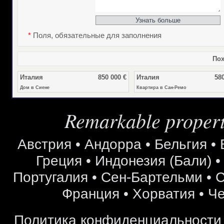
*
Поля, обязательные для заполнения
Пох
Италия
850 000 €
Италия
580
Дом в Сиене
Квартира в Сан-Ремо
Remarkable properti
Австрия
•
Андорра
•
Бельгия
•
Греция
•
Индонезия (Бали)
Португалия
•
Сен-Бартельми
•
С
Франция
•
Хорватия
•
Че
Политика конфиденциальности