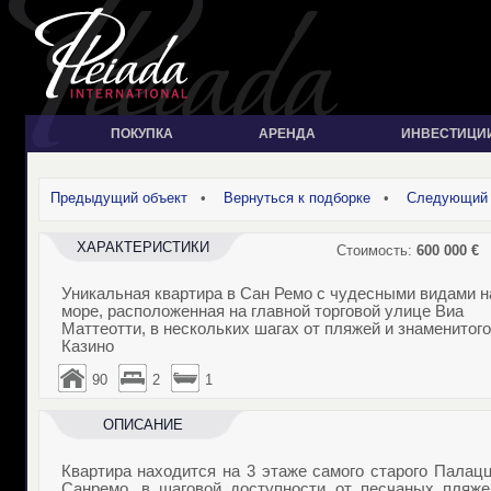
ПОКУПКА
АРЕНДА
ИНВЕСТИЦИ
Предыдущий объект
•
Вернуться к подборке
•
Следующий 
ХАРАКТЕРИСТИКИ
Стоимость:
600 000
€
Уникальная квартира в Сан Ремо с чудесными видами н
море, расположенная на главной торговой улице Виа
Маттеотти, в нескольких шагах от пляжей и знаменитого
Казино
90
2
1
ОПИСАНИЕ
Квартира находится на 3 этаже самого старого Палац
Санремо, в шаговой доступности от песчаных пляже