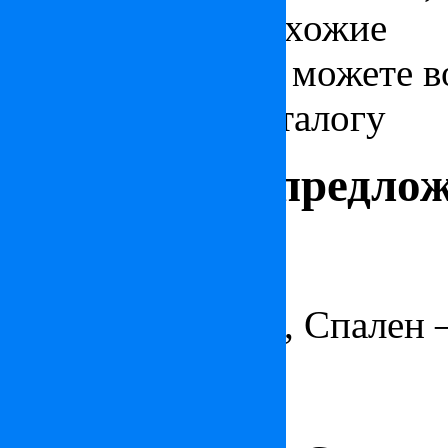
оценить другие схожие
предложения, вы можете в
фильтрами по каталогу
пентхаус в Комо
пентхаус на Итальянских озерах
пентхаус в Ит
Интересные предло
Квартира в Нью-Йорке
1 925 000 €
Площадь – 75 m², Спален 
Квартира в центре Парижа
1 795 000 €