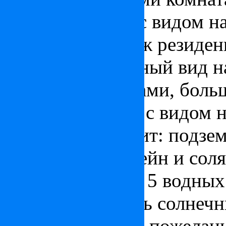
кухней, террасу с видом на
Мансардный этаж резиден
имеет великолепный вид на
ванными комнатами, больш
площадью 40 м2 с видом н
В комплекс входит: подзе
резиденции бассейн и сол
рассчитанный на 5 водных 
можно принимать солнечн
Индивидуальные пожелани