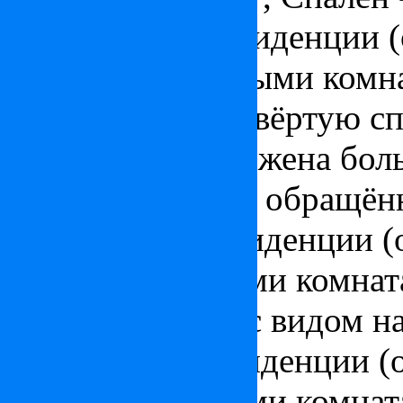
Первый этаж резиденции (
3 спальни с ванными комн
организовать четвёртую с
Здесь же расположена боль
внутренний двор обращённ
Второй этаж резиденции (о
спальни с ванными комна
кухней, террасу с видом на
Третий этаж резиденции (о
спальни с ванными комна