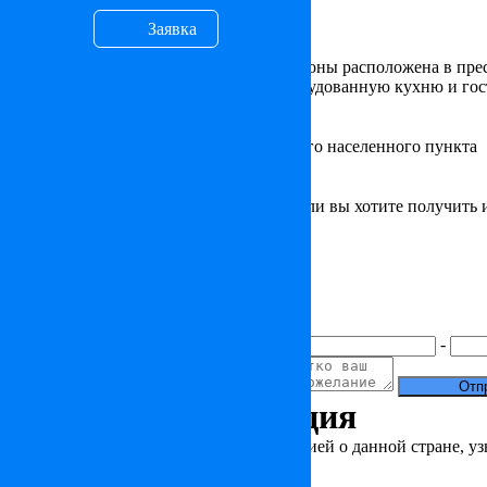
1 052 308
$
ID: ES24224
Заявка
Площадь - 182 м², Спален - 6, Ванных - 2
Эта элегантная квартира в центре Барселоны расположена в пре
спален, 2 ванные комнаты, кабинет, оборудованную кухню и гос
Местоположение
Объект указан с точностью до ближайшего населенного пункта
Узнать больше
Если вас заинтересовал данный объект или вы хотите получить 
+7 (495) 212 23 19
Как к вам обращаться
Контактный номер
Электронная почта
Ваше сообщение
+7(
)
-
Полезная информация
Чтобы ознакомиться с краткой информацией о данной стране, уз
Новости
Статьи