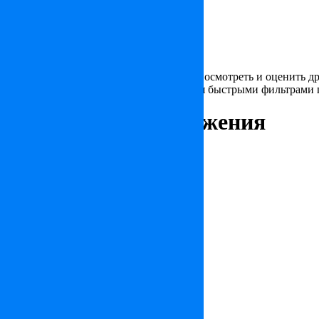
Аналитика
Гид покупателя
Краткая информация о стране
Смотрите также
Вас заинтересовал объект, но хотели бы посмотреть и оценить д
предложения, вы можете воспользоваться быстрыми фильтрами 
апартаменты в Барселоне
апартаменты в Барселонесе
апартамен
Интересные предложения
Квартира в Сен-Прекс
790 000 €
Площадь – 82 m², Спален – 2
Апартаменты в Барселоне
800 000 €
Площадь – 170 m², Спален – 4
Апартаменты на Манхэттене
876 500 €
Площадь – 56 m², Спален – 1
Доходная недвижимость в Женеве
890 000 €
Площадь – 135 m²
Апартаменты в Монтрё
695 000 €