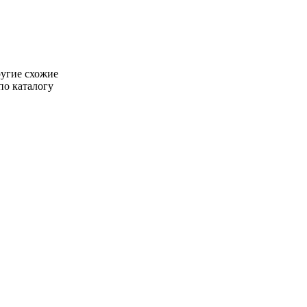
ругие схожие
по каталогу
ты В Испании
Недвижимость В Испании