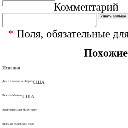
Комментарий
*
Поля, обязательные дл
Похожие
Испания
Дом в Кальдас-де-Эстрач
США
Вилла в Майами
США
Апартаменты на Манхэттене
Вилла на Женевском озере