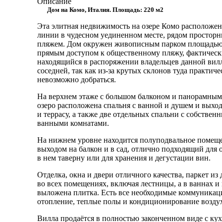
Описание
Дом на Комо, Италия. Площадь: 220 м2
Эта элитная недвижимость на озере Комо расположен
линии в чудесном уединенном месте, рядом простор
пляжем. Дом окружен живописным парком площадью 
прямым доступом к общественному пляжу, фактичес
находящийся в распоряжении владельцев данной вил
соседней, так как из-за крутых склонов туда практиче
невозможно добраться.
На верхнем этаже с большом балконом и панорамным
озеро расположена спальня с ванной и душем и выхо
и террасу, а также две отдельных спальни с собствен
ванными комнатами.
На нижнем уровне находится полуподвальное помещ
выходом на балкон и в сад, отлично подходящий для 
в нем таверну или для хранения и дегустации вин.
Отделка, окна и двери отличного качества, паркет из
во всех помещениях, включая лестницы, а в ваннах и
выложена плитка. Есть все необходимые коммуникац
отопление, теплые полы и кондиционирование воздух
Вилла продаётся в полностью законченном виде с кух