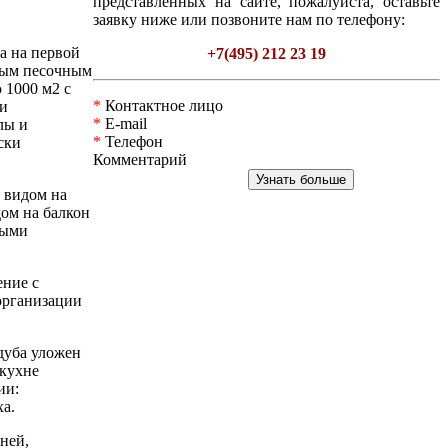
представленных на сайте, пожалуйста, оставьте
заявку ниже или позвоните нам по телефону:
а на первой
+7(495) 212 23 19
ным песочным
1000 м2 с
*
Контактное лицо
ки
*
E-mail
лы и
*
Телефон
ски
Комментарий
 видом на
дом на балкон
ными
ение с
организации
 дуба уложен
 кухне
ии:
а.
ней,