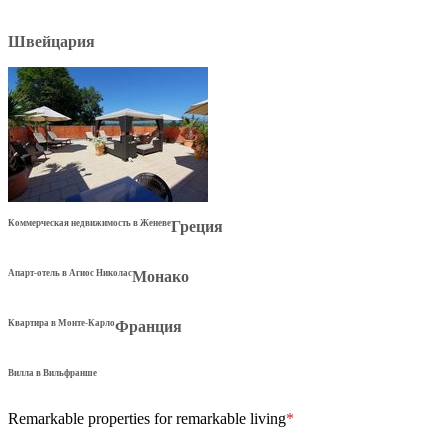
Швейцария
Коммерческая недвижимость в Женеве
Греция
Апарт-отель в Агиос Николас
Монако
Квартира в Монте-Карло
Франция
Вилла в Вильфранше
Remarkable properties for remarkable living
*