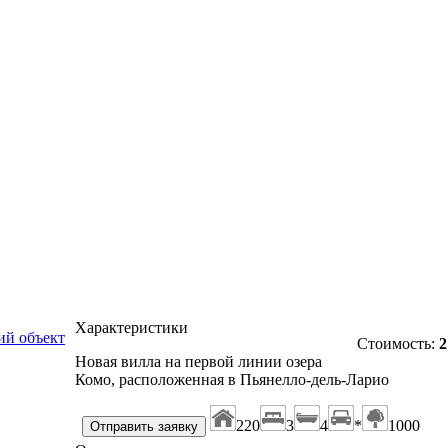
Характеристики
й объект
Стоимость:
2
Новая вилла на первой линии озера
Комо, расположенная в Пьянелло-дель-Ларио
220
3
4
*
1000