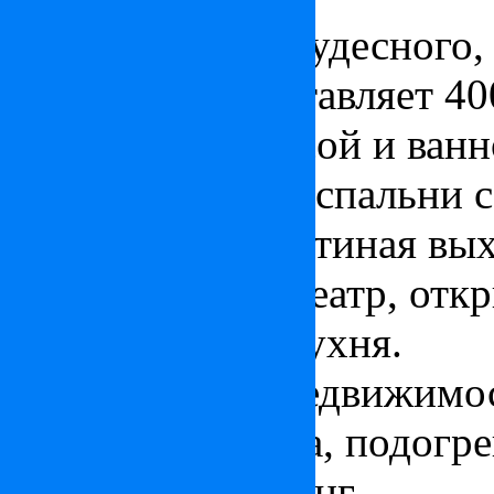
Площадь этого чудесного,
в Сен-Тропе составляет 4
спальню с террасой и ванн
дополнительные спальни 
есть большая гостиная вых
домашний кинотеатр, откр
оборудованная кухня.
Дополняет эту недвижимос
квартира сторожа, подогр
домиком и паркинг.