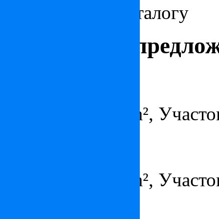
фильтрами по каталогу
особняк в Сент-Максиме
особняк на Лазурном Берегу
особняк в
Интересные предло
Вилла в Порто Черво
по запросу
Площадь – 350 m², Участок
Вилла в Мужене
5 900 000 €
Площадь – 350 m², Участок
Пентхаус в Монте-Карло