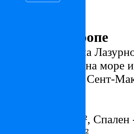
Дом в Сен-Тропе
Чудесная вилла на Лазурн
красивым видом на море и
расположенная в Сент-Ма
Цена: по запросу
ID: FR24213
Площадь - 400 м², Спален -
Участок - 2000 м²