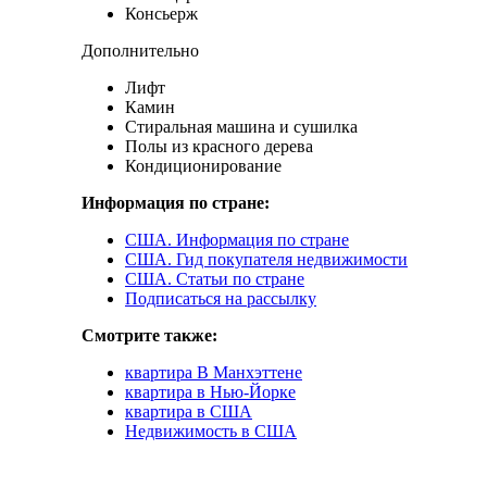
Консьерж
Дополнительно
Лифт
Камин
Стиральная машина и сушилка
Полы из красного дерева
Кондиционирование
Информация по стране:
США. Информация по стране
США. Гид покупателя недвижимости
США. Статьи по стране
Подписаться на рассылку
Смотрите также:
квартира В Манхэттене
квартира в Нью-Йорке
квартира в США
Недвижимость в США