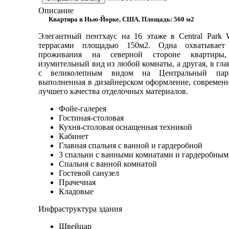
Описание
Квартира в Нью-Йорке, США. Площадь: 560 м2
Элегантный пентхаус на 16 этаже в Central Park W
террасами площадью 150м2. Одна охватывае
проживания на северной стороне квартиры,
изумительный вид из любой комнаты, а другая, в гла
с великолепным видом на Центральный парк
выполненная в дизайнерском оформление, современн
лучшего качества отделочных материалов.
Фойе-галерея
Гостиная-столовая
Кухня-столовая оснащенная техникой
Кабинет
Главная спальня с ванной и гардеробной
3 спальни с ванными комнатами и гардеробны
Спальня с ванной комнатой
Гостевой санузел
Прачечная
Кладовые
Инфраструктура здания
Швейцар