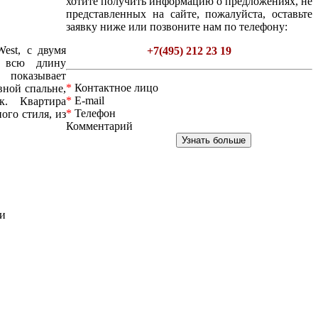
хотите получить информацию о предложениях, не
представленных на сайте, пожалуйста, оставьте
заявку ниже или позвоните нам по телефону:
est, с двумя
+7(495) 212 23 19
т всю длину
 показывает
*
Контактное лицо
вной спальне,
*
E-mail
. Квартира
*
Телефон
ого стиля, из
Комментарий
ми