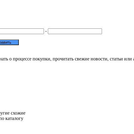
-
нать о процессе покупки, прочитать свежие новости, статьи или
ругие схожие
по каталогу
ты во Франции
Недвижимость во Франции