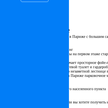
Квартира в Париже
Великолепная недвижимость на продажу в Париже с большим с
Цена: по запросу
ID: FR24013
Площадь - 396 м², спален - 3, гараж/паркинг
Эти роскошные апартаменты расположены на первом этаже стар
Парижа.
Общая площадь составляет 380 м2 и включает просторное фойе-г
гостевую спальню, большой кабинет, гостевой туалет и гардер
Прямо из гостиной можно проникнуть по незаметной лестнице 
Дополняет эти апартаменты на продажу в Париже парковочное 
Местоположение
Объект указан с точностью до ближайшего населенного пункта
Узнать больше
Если вас заинтересовал данный объект или вы хотите получить 
+7 (495) 212 23 19