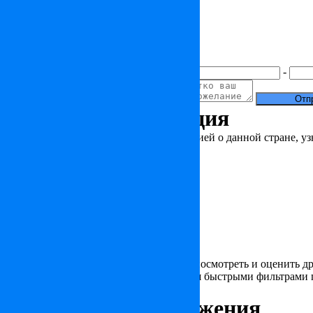
Как к вам обращаться
Контактный номер
Электронная почта
Ваше сообщение
+7(
)
-
Полезная информация
Чтобы ознакомиться с краткой информацией о данной стране, уз
Статьи по Франции
Новости по Франции
Гид покупателя недвижимости во Франции
Краткая информация по Франции
Смотрите также
Вас заинтересовал объект, но хотели бы посмотреть и оценить д
предложения, вы можете воспользоваться быстрыми фильтрами 
апартаменты в Париже
апартаменты в Иль-де-Франс
апартамен
Интересные предложения