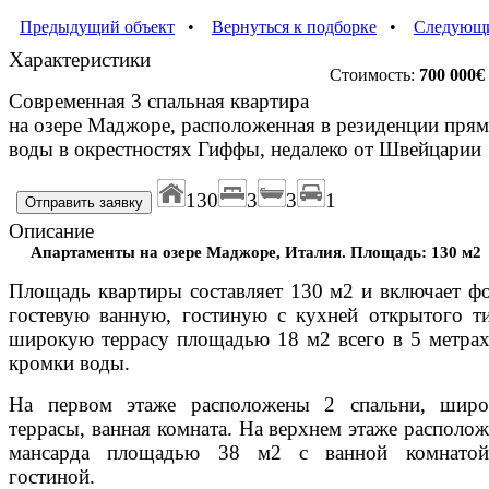
Предыдущий объект
•
Вернуться к подборке
•
Следующи
Характеристики
Стоимость:
700 000
€
Современная 3 спальная квартира
на озере Маджоре, расположенная в резиденции прям
воды в окрестностях Гиффы, недалеко от Швейцарии
130
3
3
1
Описание
Апартаменты на озере Маджоре, Италия. Площадь: 130 м2
Площадь квартиры составляет
130 м2
и включает фо
гостевую ванную, гостиную с кухней открытого ти
широкую террасу площадью
18 м2
всего в
5 метра
кромки воды.
На первом этаже расположены 2 спальни, широ
террасы, ванная комната. На верхнем этаже располож
мансарда площадью
38 м2
с ванной комнато
гостиной.