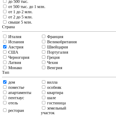
до 500 тыс.
от 500 тыс. до 1 млн.
от 1 до 2 млн.
от 2 до 5 млн.
свыше 5 млн.
Страна
Италия
Франция
Испания
Великобритания
Австрия
Швейцария
США
Португалия
Черногория
Греция
Латвия
Чехия
Монако
Венгрия
Тип
дом
вилла
поместье
особняк
апартаменты
квартира
пентхаус
шале
отель
гостиница
земельный
ресторан
участок