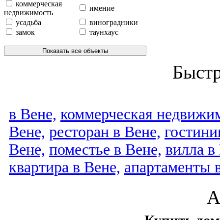
коммерческая
имение
недвижимость
усадьба
виноградники
замок
таунхаус
Показать все объекты
Быст
в Вене,
коммерческая недвижим
Вене,
ресторан в Вене,
гостини
Вене,
поместье в Вене,
вилла в
квартира в Вене,
апартаменты 
А