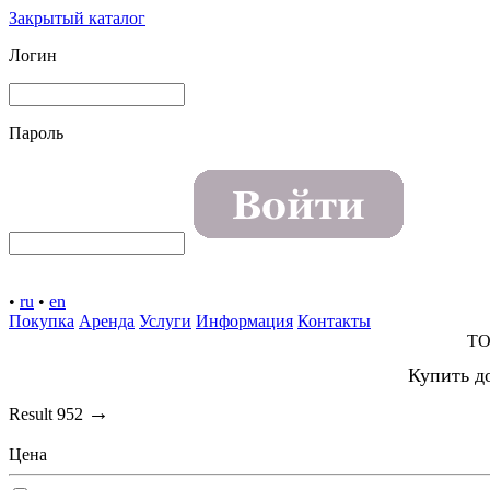
Закрытый каталог
Логин
Пароль
•
ru
•
en
Покупка
Аренда
Услуги
Информация
Контакты
TO
Купить д
→
Result
952
Цена