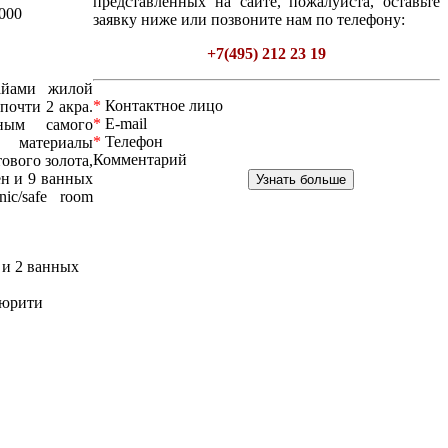
представленных на сайте, пожалуйста, оставьте
000
заявку ниже или позвоните нам по телефону:
+7(495) 212 23 19
Майами жилой
*
Контактное лицо
почти 2 акра.
*
E-mail
ным самого
*
Телефон
е материалы
Комментарий
ового золота,
ен и 9 ванных
ic/safe room
 и 2 ванных
ьюрити