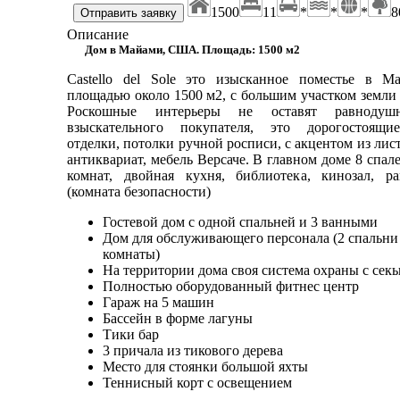
1500
11
*
*
*
8
Описание
Дом в Майами, США. Площадь: 1500 м2
Castello del Sole это изысканное поместье в 
площадью около 1500 м2, с большим участком земли 
Роскошные интерьеры не оставят равнодуш
взыскательного покупателя, это дорогостоящи
отделки, потолки ручной росписи, с акцентом из лист
антиквариат, мебель Версаче. В главном доме 8 спал
комнат, двойная кухня, библиотека, кинозал, pan
(комната безопасности)
Гостевой дом с одной спальней и 3 ванными
Дом для обслуживающего персонала (2 спальни
комнаты)
На территории дома своя система охраны с сек
Полностью оборудованный фитнес центр
Гараж на 5 машин
Бассейн в форме лагуны
Тики бар
3 причала из тикового дерева
Место для стоянки большой яхты
Теннисный корт с освещением