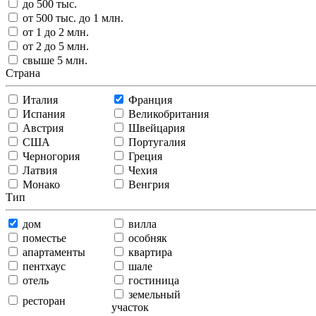
до 500 тыс.
от 500 тыс. до 1 млн.
от 1 до 2 млн.
от 2 до 5 млн.
свыше 5 млн.
Страна
Италия
Франция
Испания
Великобритания
Австрия
Швейцария
США
Португалия
Черногория
Греция
Латвия
Чехия
Монако
Венгрия
Тип
дом
вилла
поместье
особняк
апартаменты
квартира
пентхаус
шале
отель
гостиница
земельный
ресторан
участок