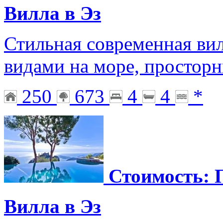
Вилла в Эз
Стильная современная ви
видами на море, простор
250
673
4
4
*
Стоимость: 
Вилла в Эз