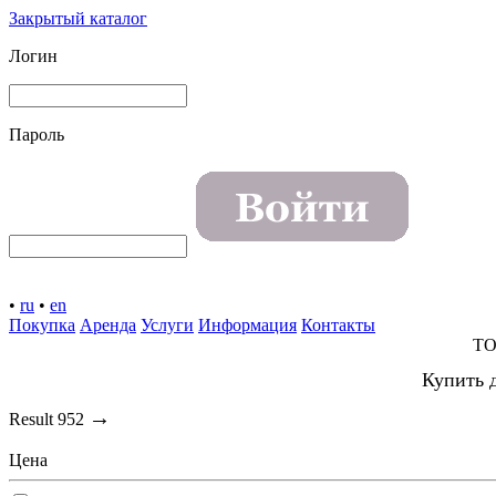
Закрытый каталог
Логин
Пароль
•
ru
•
en
Покупка
Аренда
Услуги
Информация
Контакты
TO
Купить д
→
Result
952
Цена