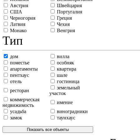
Австрия
Швейцария
США
Португалия
Черногория
Греция
Латвия
Чехия
Монако
Венгрия
Тип
дом
вилла
поместье
особняк
апартаменты
квартира
пентхаус
шале
отель
гостиница
земельный
ресторан
участок
коммерческая
имение
недвижимость
усадьба
виноградники
замок
таунхаус
Показать все объекты