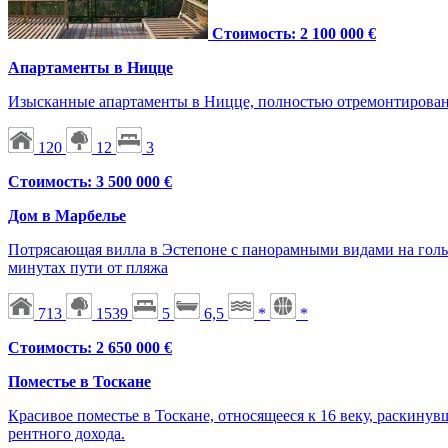
Стоимость: 2 100 000 €
Апартаменты в Ницце
Изысканные апартаменты в Ницце, полностью отремонтирован
120
12
3
Стоимость: 3 500 000 €
Дом в Марбелье
Потрясающая вилла в Эстепоне с панорамными видами на гольф
минутах пути от пляжа
713
1539
5
6,5
*
*
Стоимость: 2 650 000 €
Поместье в Тоскане
Красивое поместье в Тоскане, относящееся к 16 веку, раскин
рентного дохода.