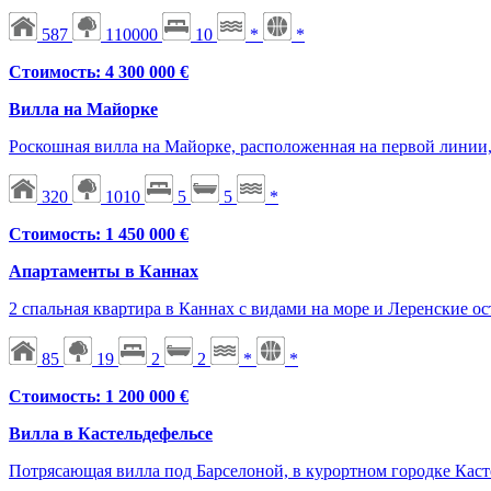
587
110000
10
*
*
Стоимость: 4 300 000 €
Вилла на Майорке
Роскошная вилла на Майорке, расположенная на первой линии
320
1010
5
5
*
Стоимость: 1 450 000 €
Апартаменты в Каннах
2 спальная квартира в Каннах с видами на море и Леренские о
85
19
2
2
*
*
Стоимость: 1 200 000 €
Вилла в Кастельдефельсе
Потрясающая вилла под Барселоной, в курортном городке Касте