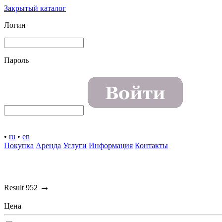
Закрытый каталог
Логин
Пароль
•
ru
•
en
Покупка
Аренда
Услуги
Информация
Контакты
→
Result
952
Цена