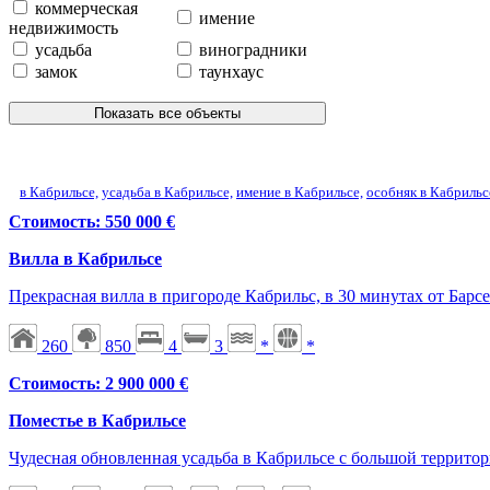
коммерческая
имение
недвижимость
усадьба
виноградники
замок
таунхаус
Показать все объекты
в Кабрильсе,
усадьба в Кабрильсе,
имение в Кабрильсе,
особняк в Кабрильс
Стоимость: 550 000 €
Вилла в Кабрильсе
Прекрасная вилла в пригороде Кабрильс, в 30 минутах от Барс
260
850
4
3
*
*
Стоимость: 2 900 000 €
Поместье в Кабрильсе
Чудесная обновленная усадьба в Кабрильсе с большой территор