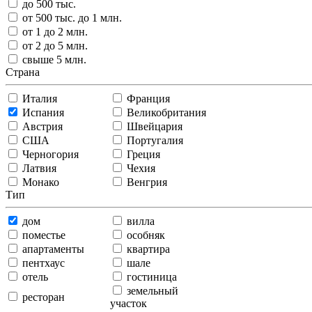
до 500 тыс.
от 500 тыс. до 1 млн.
от 1 до 2 млн.
от 2 до 5 млн.
свыше 5 млн.
Страна
Италия
Франция
Испания
Великобритания
Австрия
Швейцария
США
Португалия
Черногория
Греция
Латвия
Чехия
Монако
Венгрия
Тип
дом
вилла
поместье
особняк
апартаменты
квартира
пентхаус
шале
отель
гостиница
земельный
ресторан
участок