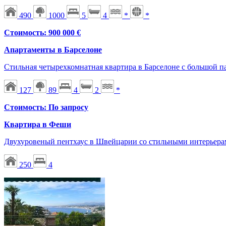
490
1000
5
4
*
*
Стоимость: 900 000 €
Апартаменты в Барселоне
Стильная четырехкомнатная квартира в Барселоне с большой па
127
89
4
2
*
Стоимость: По запросу
Квартира в Феши
Двухуровеный пентхаус в Швейцарии со стильными интерьерам
250
4