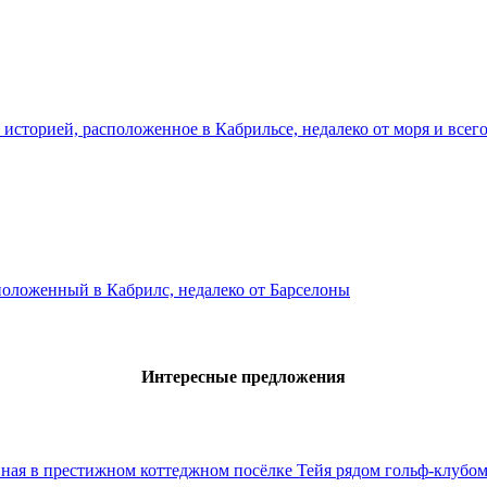
историей, расположенное в Кабрильсе, недалеко от моря и всего
сположенный в Кабрилс, недалеко от Барселоны
Интересные предложения
нная в престижном коттеджном посёлке Тейя рядом гольф-клубо