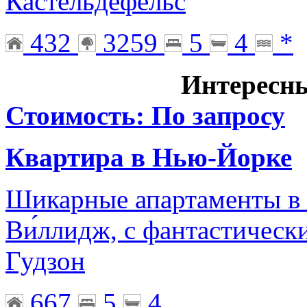
Кастельдефельс
432
3259
5
4
*
Интересн
Стоимость: По запросу
Квартира в Нью-Йорке
Шикарные апартаменты в 
Ви́ллидж, с фантастичес
Гудзон
667
5
4