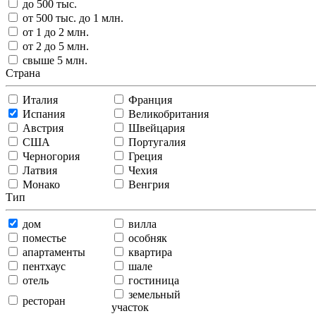
до 500 тыс.
от 500 тыс. до 1 млн.
от 1 до 2 млн.
от 2 до 5 млн.
свыше 5 млн.
Страна
Италия
Франция
Испания
Великобритания
Австрия
Швейцария
США
Португалия
Черногория
Греция
Латвия
Чехия
Монако
Венгрия
Тип
дом
вилла
поместье
особняк
апартаменты
квартира
пентхаус
шале
отель
гостиница
земельный
ресторан
участок