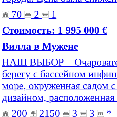
70
2
1
Стоимость: 1 995 000 €
Вилла в Мужене
НАШ ВЫБОР – Очаровател
берегу с бассейном инфи
море, окруженная садом
дизайном, расположенная
200
2150
3
3
*