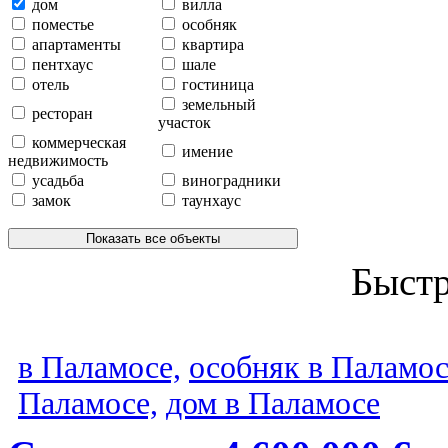
дом
вилла
поместье
особняк
апартаменты
квартира
пентхаус
шале
отель
гостиница
земельный
ресторан
участок
коммерческая
имение
недвижимость
усадьба
виноградники
замок
таунхаус
Показать все объекты
Быст
в Паламосе,
особняк в Паламос
Паламосе,
дом в Паламосе