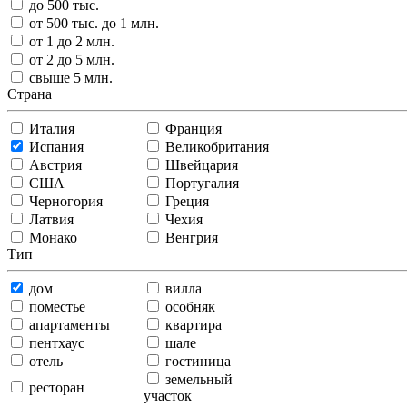
до 500 тыс.
от 500 тыс. до 1 млн.
от 1 до 2 млн.
от 2 до 5 млн.
свыше 5 млн.
Страна
Италия
Франция
Испания
Великобритания
Австрия
Швейцария
США
Португалия
Черногория
Греция
Латвия
Чехия
Монако
Венгрия
Тип
дом
вилла
поместье
особняк
апартаменты
квартира
пентхаус
шале
отель
гостиница
земельный
ресторан
участок