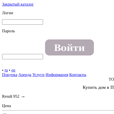
Закрытый каталог
Логин
Пароль
•
ru
•
en
Покупка
Аренда
Услуги
Информация
Контакты
TO
Купить дом в П
→
Result
952
Цена