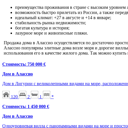
преимущества проживания в стране с высоким уровнем 
возможность быстро прилетать из России, а также перед
идеальный климат: +27 в августе и +14 в январе;
стабильность рынка недвижимости;
богатая культура и история;
лазурное море и живописные пляжи.
Продажа дома в Алассио осуществляется по достаточно просто
Алассио популярны элитные дома возле моря и дорогие виллы
использования его в качестве жилого дома. Так можно купить
Стоимость: 750 000 €
Дом в Алассио
Дом в Лигурии с великолепными видами на море, расположенн
120
2
1
*
Стоимость: 1 450 000 €
Дом в Алассио
Одноуровневая вилла с панорамными видами на море и простор