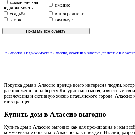
коммерческая
имение
недвижимость
усадьба
виноградники
замок
таунхаус
Показать все объекты
в Алассио,
Недвижимость в Алассио,
особняк в Алассио,
поместье в Алассио
Покупка дома в Алассио прежде всего интересна людям, котор
расположенный на берегу Лигурийского моря, известный сво
развлечения и активную жизнь итальянского города. Алассио
иностранцев.
Купить дом в Алассио выгодно
Купить дом в Алассио выгодно как для проживания в нем всей 
коммерческие объекты в Алассио, как и везде в Италии, разре