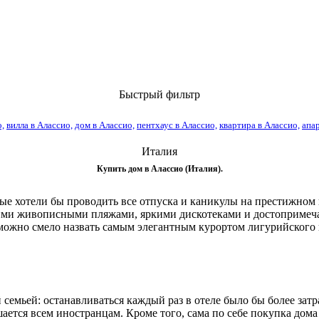
Быстрый фильтр
,
вилла в Алассио,
дом в Алассио,
пентхаус в Алассио,
квартира в Алассио,
апа
Италия
Купить дом в Алассио (Италия).
ые хотели бы проводить все отпуска и каникулы на престижном 
ими живописными пляжами, яркими дискотеками и достопримеча
 можно смело назвать самым элегантным курортом лигурийского 
семьей: останавливаться каждый раз в отеле было бы более затр
шается всем иностранцам. Кроме того, сама по себе покупка дома