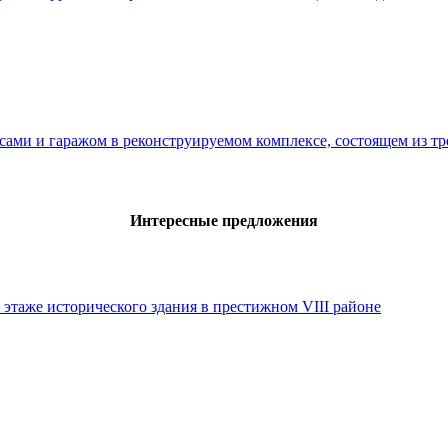
сами и гаражом в реконструируемом комплексе, состоящем из тр
Интересные предложения
 этаже исторического здания в престижном VIII районе