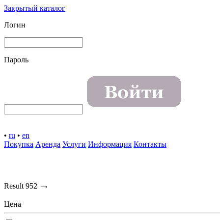
Закрытый каталог
Логин
Пароль
•
ru
•
en
Покупка
Аренда
Услуги
Информация
Контакты
→
Result
952
Цена