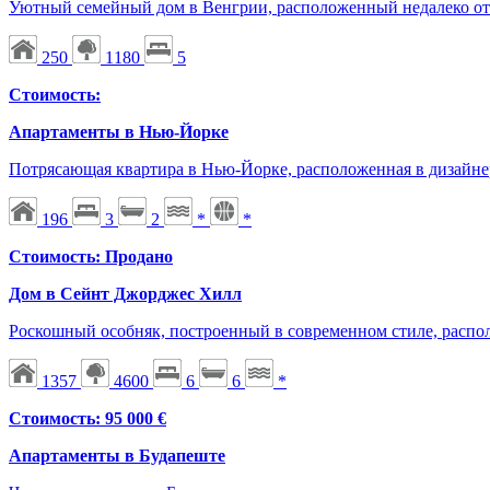
Уютный семейный дом в Венгрии, расположенный недалеко от Б
250
1180
5
Стоимость:
Апартаменты в Нью-Йорке
Потрясающая квартира в Нью-Йорке, расположенная в дизайн
196
3
2
*
*
Стоимость: Продано
Дом в Сейнт Джорджес Хилл
Роскошный особняк, построенный в современном стиле, рас
1357
4600
6
6
*
Стоимость: 95 000 €
Апартаменты в Будапеште