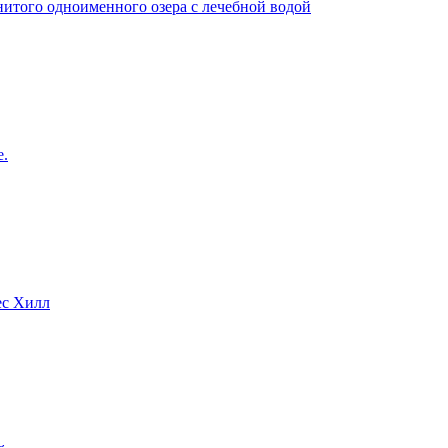
нитого одноименного озера с лечебной водой
е.
ес Хилл