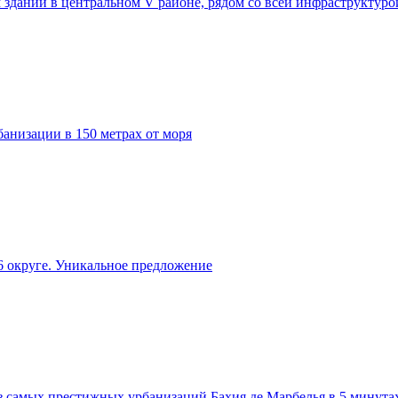
 здании в центральном V районе, рядом со всей инфраструктуро
анизации в 150 метрах от моря
 округе. Уникальное предложение
из самых престижных урбанизаций Бахия де Марбелья в 5 минута