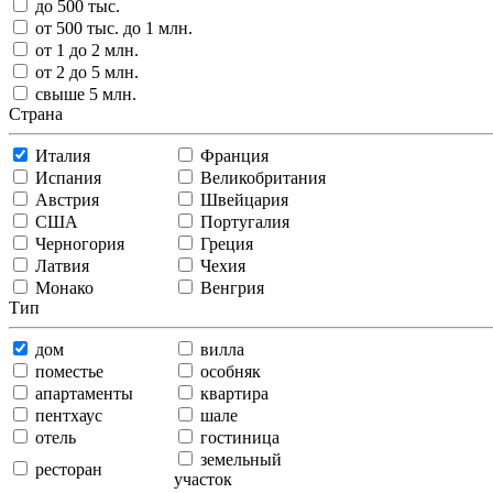
до 500 тыс.
от 500 тыс. до 1 млн.
от 1 до 2 млн.
от 2 до 5 млн.
свыше 5 млн.
Страна
Италия
Франция
Испания
Великобритания
Австрия
Швейцария
США
Португалия
Черногория
Греция
Латвия
Чехия
Монако
Венгрия
Тип
дом
вилла
поместье
особняк
апартаменты
квартира
пентхаус
шале
отель
гостиница
земельный
ресторан
участок