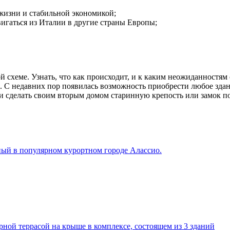
жизни и стабильной экономикой;
вигаться из Италии в другие страны Европы;
й схеме. Узнать, что как происходит, и к каким неожиданностям
. С недавних пор появилась возможность приобрести любое здан
 и сделать своим вторым домом старинную крепость или замок п
ый в популярном курортном городе Алассио.
ной террасой на крыше в комплексе, состоящем из 3 зданий