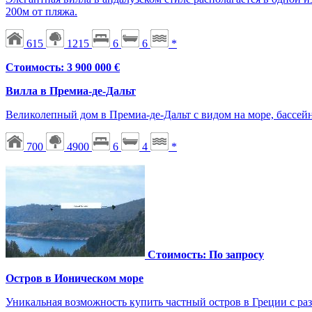
200м от пляжа.
615
1215
6
6
*
Стоимость: 3 900 000 €
Вилла в Премиа-де-Дальт
Великолепный дом в Премиа-де-Дальт с видом на море, бассе
700
4900
6
4
*
Стоимость: По запросу
Остров в Ионическом море
Уникальная возможность купить частный остров в Греции с р