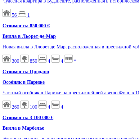
Чудесная квартира в Будапеште, расположенная в историческом
56
1
Стоимость: 850 000 €
Вилла в Льорет-де-Мар
Новая вилла в Ллорет де Мар, расположенная в престижной урб
300
850
4
4
*
Стоимость: Продано
Особняк в Париже
Частный особняк в Париже на престижнейшей авеню Фош, в 16
260
100
4
4
Стоимость: 3 100 000 €
Вилла в Марбелье
Элегантная вилла в андалузском стиле располагается в одной 