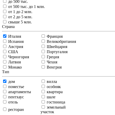
до 500 тыс.
от 500 тыс. до 1 млн.
от 1 до 2 млн.
от 2 до 5 млн.
свыше 5 млн.
Страна
Италия
Франция
Испания
Великобритания
Австрия
Швейцария
США
Португалия
Черногория
Греция
Латвия
Чехия
Монако
Венгрия
Тип
дом
вилла
поместье
особняк
апартаменты
квартира
пентхаус
шале
отель
гостиница
земельный
ресторан
участок