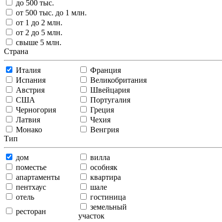
до 500 тыс.
от 500 тыс. до 1 млн.
от 1 до 2 млн.
от 2 до 5 млн.
свыше 5 млн.
Страна
Италия
Франция
Испания
Великобритания
Австрия
Швейцария
США
Португалия
Черногория
Греция
Латвия
Чехия
Монако
Венгрия
Тип
дом
вилла
поместье
особняк
апартаменты
квартира
пентхаус
шале
отель
гостиница
земельный
ресторан
участок