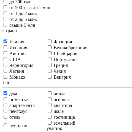
до 500 тыс.
от 500 тыс. до 1 млн.
от 1 до 2 млн.
от 2 до 5 млн.
свыше 5 млн.
Страна
Италия
Франция
Испания
Великобритания
Австрия
Швейцария
США
Португалия
Черногория
Греция
Латвия
Чехия
Монако
Венгрия
Тип
дом
вилла
поместье
особняк
апартаменты
квартира
пентхаус
шале
отель
гостиница
земельный
ресторан
участок