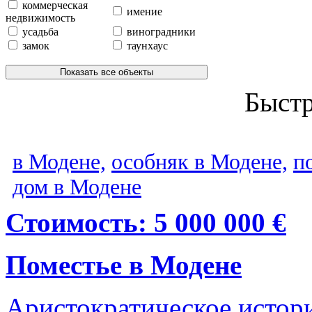
коммерческая
имение
недвижимость
усадьба
виноградники
замок
таунхаус
Показать все объекты
Быст
в Модене,
особняк в Модене,
п
дом в Модене
Стоимость: 5 000 000 €
Поместье в Модене
Аристократическое истори