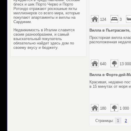
блеск и шик Порто Черво и Порто
Ротондо отражают роскошные яхты
миллионеров со всего мира, которые
покупают апартаменты и виллы на
124
3
Сардинии.
Недвижимость в Италии славится
Вилла в Пьетрасанте, 
своим разнообразием, и самый
Просторная вилла клас
взыскательный покупатель
расположенная недале
обязательно найдет здесь дом по
своему вкусу и бюджету.
640
13 000
Вилла в Форте-дей-Ма
Красивая, недавно пос
в 15 минутах от моря и
180
1 000
Страницы:
1
2