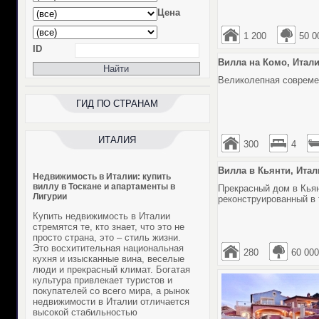
Цена
1 200
50 0
ID
Вилла на Комо, Италия
Великолепная совреме
ГИД ПО СТРАНАМ
ИТАЛИЯ
300
4
Вилла в Кьянти, Итали
Недвижимость в Италии: купить
виллу в Тоскане и апартаменты в
Прекрасный дом в Кья
Лигурии
реконструированный в 
Купить недвижимость в Италии
стремятся те, кто знает, что это не
просто страна, это – стиль жизни.
Это восхитительная национальная
280
60 000
кухня и изысканные вина, веселые
люди и прекрасный климат. Богатая
культура привлекает туристов и
покупателей со всего мира, а рынок
недвижимости в Италии
отличается
высокой стабильностью