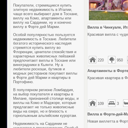
Покупатели, стремящиеся
купить
элитную недвижимость в Италии
,
чаще всего выбирают
дом в Тоскане
,
виллу на Комо
,
апартаменты или
виллу на Сардинии
, ну и конечно
виллу в Форте дей Марми
.
Вилла в Чинкуале, Ита
Красивая вилла с чуд
Особой популярностью пользуется
недвижимость в Тоскане. Любители
богатого исторического наследия
стремятся купить виллу во
Флоренции, ценители спокойствия и
характерных живописных пейзажей
220
950
предпочитают виллы в Тоскане или
виноградники в Кьянти. Ну а
любители роскоши, бутиков и
Апартаменты в Форте-
модных ресторанов покупают виллы
в Форте дей Марми и квартиры в
Красивая квартира в Ф
Портофино.
В популярном регионе Ломбардия,
на выбор покупателя и квартиры в
Милане, признанной столице моды, и
виллы на Комо и Маджоре, которые
109
3
предлагают не только живописные
виды на озеро, но и близость к
Вилла в Форте-дей-Ма
горнолыжным альпийским курортам.
Новая виллетта в Форт
Недвижимость на Сардинии не
нуждается в представлении. Особый