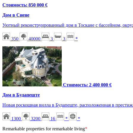
Стоимость: 850 000 €
Дом в Сиене
Уютный реконструированный дом в Тоскане с бассейном, окр
350
40000
3
3
*
Стоимость: 2 400 000 €
Дом в Будапеште
Новая роскошная вилла в Будапеште, расположенная в прести
1300
3200
16
*
*
Remarkable properties for remarkable living
*