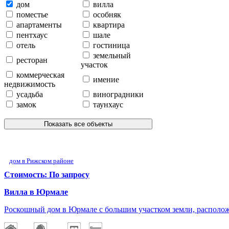
дом
вилла
поместье
особняк
апартаменты
квартира
пентхаус
шале
отель
гостиница
земельный
ресторан
участок
коммерческая
имение
недвижимость
усадьба
виноградники
замок
таунхаус
Показать все объекты
дом в Рижском районе
Стоимость: По запросу
Вилла в Юрмале
Роскошный дом в Юрмале с большим участком земли, располо