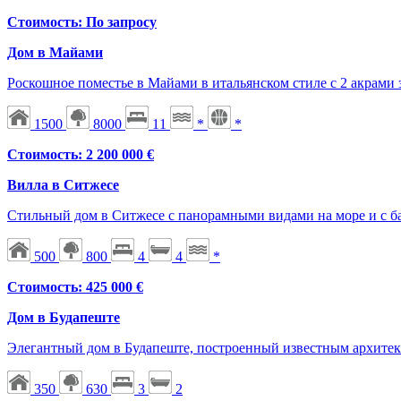
Стоимость: По запросу
Дом в Майами
Роскошное поместье в Майами в итальянском стиле с 2 акрами
1500
8000
11
*
*
Стоимость: 2 200 000 €
Вилла в Ситжесе
Стильный дом в Ситжесе с панорамными видами на море и c б
500
800
4
4
*
Стоимость: 425 000 €
Дом в Будапеште
Элегантный дом в Будапеште, построенный известным архитек
350
630
3
2