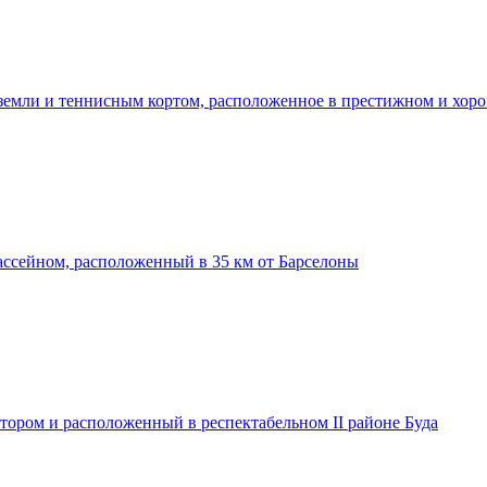
 земли и теннисным кортом, расположенное в престижном и хор
ассейном, расположенный в 35 км от Барселоны
тором и расположенный в респектабельном II районе Буда