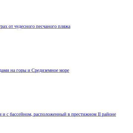
трах от чудесного песчаного пляжа
дами на горы и Средиземное море
и с бассейном, расположенный в престижном II районе