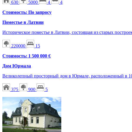
630
5000
4
4
Стоимость: По запросу
Поместье в Латвии
Историческое поместье в Латвии, состоящая из старых построе
220000
15
Стоимость: 1 500 000 €
Дом Юрмала
Великолепный просторный дом в Юрмале, расположенный в 10
375
900
5