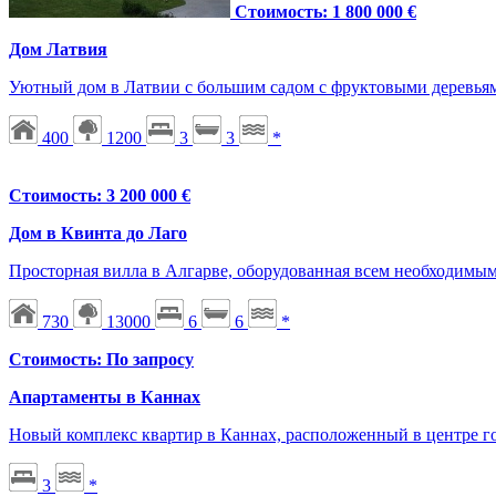
Стоимость: 1 800 000 €
Дом Латвия
Уютный дом в Латвии с большим садом с фруктовыми деревьям
400
1200
3
3
*
Стоимость: 3 200 000 €
Дом в Квинта до Лаго
Просторная вилла в Алгарве, оборудованная всем необходимы
730
13000
6
6
*
Стоимость: По запросу
Апартаменты в Каннах
Новый комплекс квартир в Каннах, расположенный в центре гор
3
*