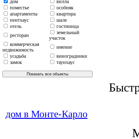
дом
вилла
поместье
особняк
апартаменты
квартира
пентхаус
шале
отель
гостиница
земельный
ресторан
участок
коммерческая
имение
недвижимость
усадьба
виноградники
замок
таунхаус
Показать все объекты
Быст
дом в Монте-Карло
М