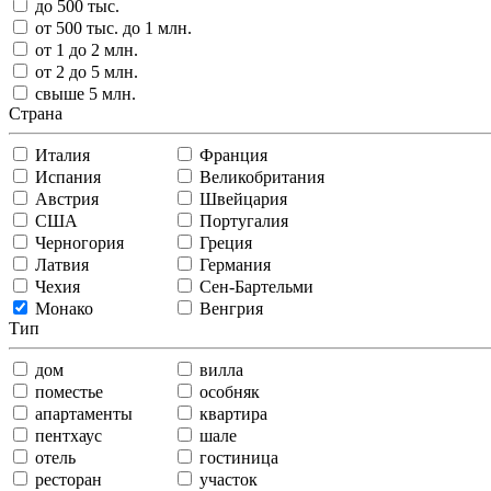
до 500 тыс.
от 500 тыс. до 1 млн.
от 1 до 2 млн.
от 2 до 5 млн.
свыше 5 млн.
Страна
Италия
Франция
Испания
Великобритания
Австрия
Швейцария
США
Португалия
Черногория
Греция
Латвия
Германия
Чехия
Сен-Бартельми
Монако
Венгрия
Тип
дом
вилла
поместье
особняк
апартаменты
квартира
пентхаус
шале
отель
гостиница
ресторан
участок