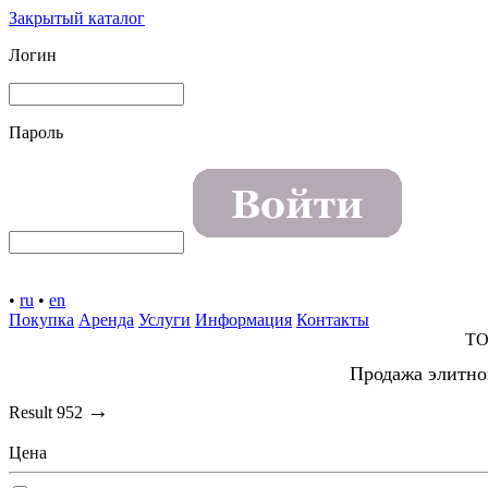
Закрытый каталог
Логин
Пароль
•
ru
•
en
Покупка
Аренда
Услуги
Информация
Контакты
TO
Продажа элитно
→
Result
952
Цена