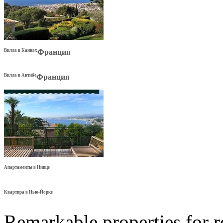
Вилла в Каннах
Франция
Вилла в Антибе
Франция
Апартаменты в Ницце
Квартира в Нью-Йорке
Remarkable properties for r