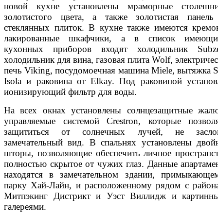
новой кухне установлены мраморные столешн
золотистого цвета, а также золотистая панель
стеклянных плиток. В кухне также имеются кремо
лакированные шкафчики, а в список имеющи
кухонных приборов входят холодильник Subze
холодильник для вина, газовая плита Wolf, электриче
печь Viking, посудомоечная машина Miele, вытяжка S
Isola и раковина от Elkay. Под раковиной установ
ионизирующий фильтр для воды.
На всех окнах установлены солнцезащитные жалю
управляемые системой Crestron, которые позвол
защититься от солнечных лучей, не засло
замечательный вид. В спальнях установлены двой
шторы, позволяющие обеспечить личное пространст
полностью скрытое от чужих глаз. Данные апартаме
находятся в замечательном здании, примыкающе
парку Хай-Лайн, и расположенному рядом с район
Митпэкинг Дистрикт и Уэст Виллидж и картинн
галереями.