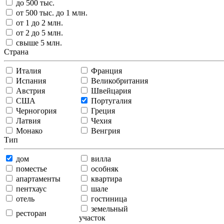
до 500 тыс.
от 500 тыс. до 1 млн.
от 1 до 2 млн.
от 2 до 5 млн.
свыше 5 млн.
Страна
Италия
Франция
Испания
Великобритания
Австрия
Швейцария
США
Португалия
Черногория
Греция
Латвия
Чехия
Монако
Венгрия
Тип
дом
вилла
поместье
особняк
апартаменты
квартира
пентхаус
шале
отель
гостиница
земельный
ресторан
участок