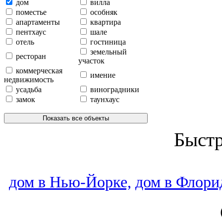
дом
вилла
поместье
особняк
апартаменты
квартира
пентхаус
шале
отель
гостиница
земельный
ресторан
участок
коммерческая
имение
недвижимость
усадьба
виноградники
замок
таунхаус
Показать все объекты
Быст
дом в Нью-Йорке,
дом в Флори