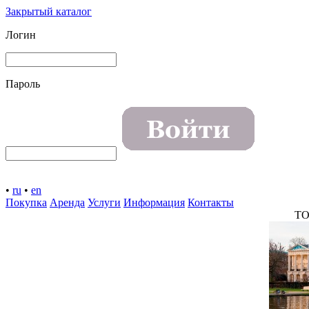
Закрытый каталог
Логин
Пароль
•
ru
•
en
Покупка
Аренда
Услуги
Информация
Контакты
TO