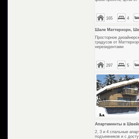
165
4
Шале Маттерхорн, Шв
Просторное дизайнерс
градусов от Маттерхор
нерезидентами
297
5
Апартаменты в Швейц
2, 3 и 4 спальные апа
подъемников и с досту