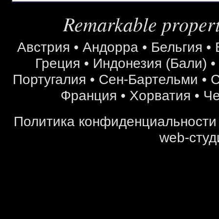
Remarkable properti
Австрия
•
Андорра
•
Бельгия
•
Греция
•
Индонезия (Бали)
Португалия
•
Сен-Бартельми
•
С
Франция
•
Хорватия
•
Че
Политика конфиденциальности
web-студ