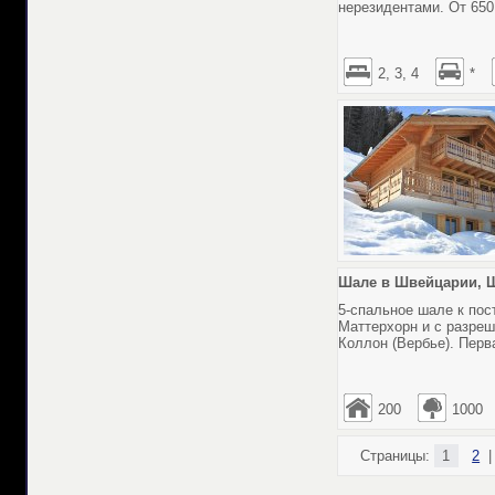
нерезидентами. От 650
2, 3, 4
*
Шале в Швейцарии, Ш
5-спальное шале к пос
Маттерхорн и с разреш
Коллон (Вербье). Перв
200
1000
Страницы:
1
2