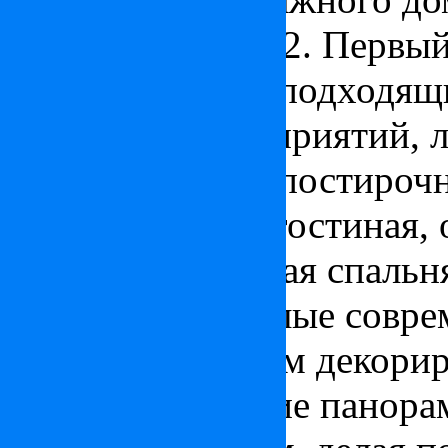
составляет 548 м2. Первы
салон, идеально подходящ
различных мероприятий, ле
двумя ванными, постирочн
еще один салон-гостиная, 
спальни, хозяйская спальн
Стильные и светлые совре
Тоскане со вкусом декори
мебелью. Большие панора