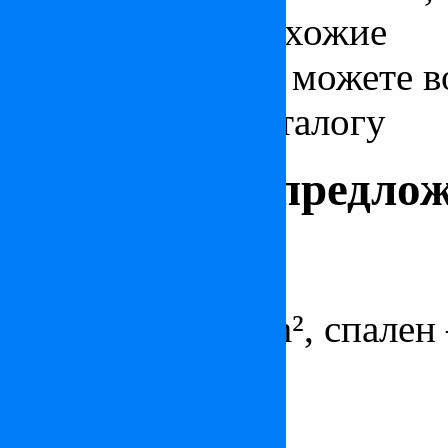
оценить другие схожие
предложения, вы можете в
фильтрами по каталогу
вилла в Камайоре
вилла в Тоскане
вилла в Италии
Недвижимост
Интересные предло
Квартира в Нью-Йорке
3 975 000 €
Площадь – 233 m², спален 
Вилла в Мейне
2 100 000 €