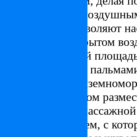
солнечным лучам, делая п
просторными и воздушными
перед домом позволяют н
и обедать на открытом воз
На участке общей площад
парк (4 000 м2) с пальма
красивыми средиземномор
роща. Перед домом разме
бассейн с гидромассажной
террасой-солярием, с кот