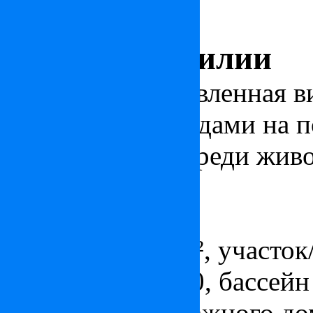
Вилла в Версилии
Полностью обновленная ви
панорамными видами на п
раскинувшаяся среди жив
3 800 000
€
ID: IT24504
Площадь - 548 м², участок/
гараж/паркинг 10, бассейн
Площадь двухэтажного дом