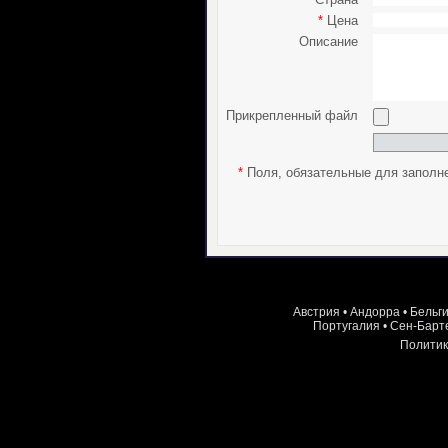
*
Цена
Описание
Прикрепленный файл
*
Поля, обязательные для заполн
Австрия
•
Андорра
•
Бельг
Португалия
•
Сен-Барт
Политик