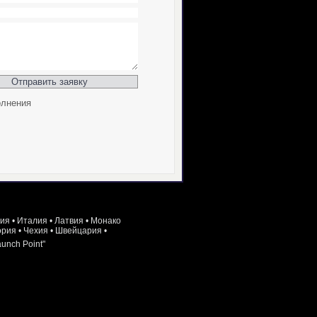
олнения
ия
•
Италия
•
Латвия
•
Монако
ория
•
Чехия
•
Швейцария
•
unch Point"