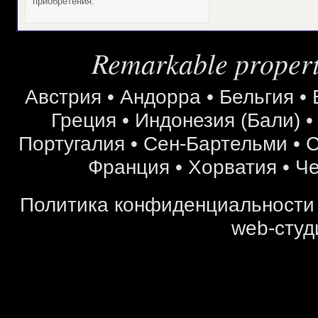
приобретения.
Remarkable properti
Австрия
•
Андорра
•
Бельгия
•
Греция
•
Индонезия (Бали)
Португалия
•
Сен-Бартельми
•
С
Франция
•
Хорватия
•
Че
Политика конфиденциальности
web-студ