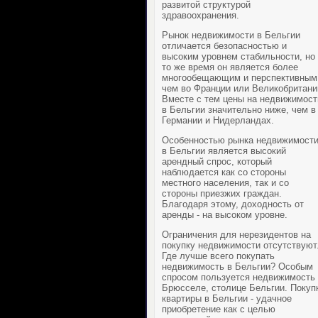
развитой структурой
здравоохранения.
Рынок
недвижимости в Бельгии
отличается безопасностью и
высоким уровнем стабильности, но 
то же время он является более
многообещающим и перспективным
чем во Франции или Великобритани
Вместе с тем цены на недвижимост
в Бельгии значительно ниже, чем в
Германии и Нидерландах.
Особенностью рынка недвижимост
в Бельгии является высокий
арендный спрос, который
наблюдается как со стороны
местного населения, так и со
стороны приезжих граждан.
Благодаря этому, доходность от
аренды - на высоком уровне.
Ограничения для нерезидентов на
покупку недвижимости отсутствуют
Где лучше всего покупать
недвижимость в Бельгии? Особым
спросом пользуется недвижимость 
Брюсселе, столице Бельгии. Покуп
квартиры в Бельгии - удачное
приобретение как с целью