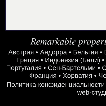
Remarkable properti
Австрия
•
Андорра
•
Бельгия
•
Греция
•
Индонезия (Бали)
Португалия
•
Сен-Бартельми
•
С
Франция
•
Хорватия
•
Че
Политика конфиденциальности
web-студ