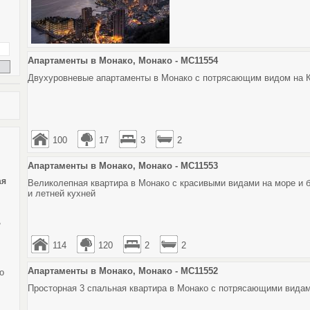
Апартаменты в Монако, Монако - MC11554
Двухуровневые апартаменты в Монако с потрясающим видом на К
100
17
3
2
Апартаменты в Монако, Монако - MC11553
ая
Великолепная квартира в Монако с красивыми видами на море и 
и летней кухней
,
114
120
2
2
Апартаменты в Монако, Монако - MC11552
о
Просторная 3 спальная квартира в Монако с потрясающими видам
,