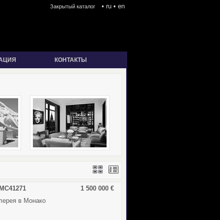
•
ru
•
en
Закрытый каталог
АЦИЯ
КОНТАКТЫ
 MC41271
1 500 000 €
лерея в Монако