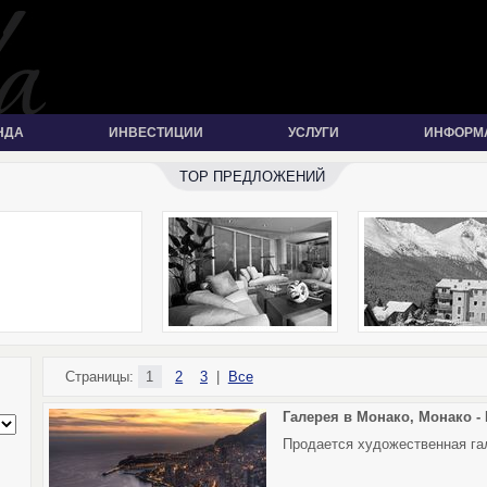
НДА
ИНВЕСТИЦИИ
УСЛУГИ
ИНФОРМ
TOP ПРЕДЛОЖЕНИЙ
Страницы:
1
2
3
|
Все
Галерея в Монако, Монако -
Продается художественная га