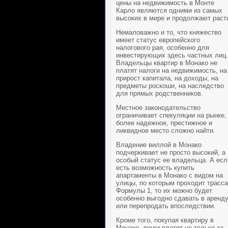
цены на
недвижимость в Монте
Карло
являются одними из самых
высоких в мире и продолжают раст
Немаловажно и то, что княжество
имеет статус европейского
налогового рая, особенно для
инвестирующих здесь частных лиц.
Владельцы
квартир в Монако
не
платят налоги на недвижимость, на
прирост капитала, на доходы, на
предметы роскоши, на наследство
для прямых родственников.
Местное законодательство
ограничивает спекуляции на рынке,
более надежное, престижное и
ликвидное место сложно найти.
Владение
виллой в Монако
подчеркивает не просто высокий, а
особый статус ее владельца. А есл
есть возможность
купить
апартаменты в Монако
с видом на
улицы, по которым проходит трасса
Формулы 1, то их можно будет
особенно выгодно сдавать в аренд
или перепродать впоследствии.
Кроме того, покупая
квартиру в
Монако
, люди платят не только за