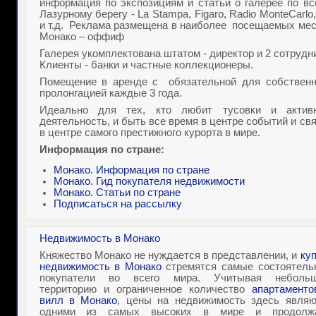
информация по экспозициям и статьи о галерее по вс
Лазурному берегу - La Stampa, Figaro, Radio MonteCarlo
и т.д. Реклама размещена в наиболее посещаемых мес
Монако – оффиф
Галерея укомплектована штатом - директор и 2 сотрудн
Клиенты - банки и частные коллекционеры.
Помещение в аренде с обязательной для собственн
пролонгацией каждые 3 года.
Идеально для тех, кто любит тусовки и актив
деятельность, и быть все время в центре событий и св
в центре самого престижного курорта в мире.
Информация по стране:
Монако. Информация по стране
Монако. Гид покупателя недвижимости
Монако. Статьи по стране
Подписаться на рассылку
Недвижимость в Монако
Княжество Монако не нуждается в представлении, и
ку
недвижимость в Монако
стремятся самые состоятель
покупатели во всего мира. Учитывая неболь
территорию и ограниченное количество
апартаменто
вилл в Монако
, цены на недвижимость здесь являю
одними из самых высоких в мире и продолж