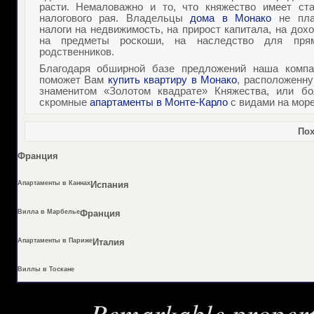
расти. Немаловажно и то, что княжество имеет ста
налогового рая. Владельцы
дома в Монако
не пла
налоги на недвижимость, на прирост капитала, на дох
на предметы роскоши, на наследство для пря
родственников.
Благодаря обширной базе предложений наша компа
поможет Вам
купить квартиру в Монако
, расположенн
знаменитом «Золотом квадрате» Княжества, или бо
скромные
апартаменты в Монте-Карло
с видами на море
Пох
Франция
Апартаменты в Каннах
Испания
Вилла в Марбелье
Франция
Апартаменты в Париже
Италия
Виллы в Тоскане
Remarkable properti