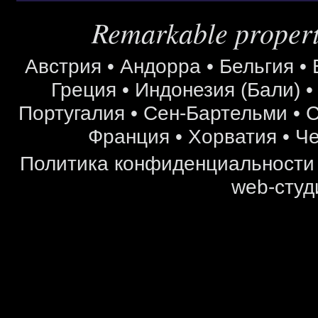
Remarkable properti
Австрия
•
Андорра
•
Бельгия
•
Греция
•
Индонезия (Бали)
Португалия
•
Сен-Бартельми
•
С
Франция
•
Хорватия
•
Че
Политика конфиденциальности
web-студ