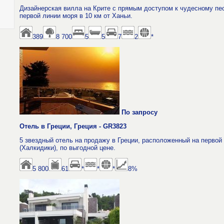
Дизайнерская вилла на Крите с прямым доступом к чудесному пе
первой линии моря в 10 км от Ханьи.
389
8 700
5
5
7
2
*
По запросу
Отель в Греции, Греция - GR3823
5 звездный отель на продажу в Греции, расположенный на первой
(Халкидики), по выгодной цене.
5 800
61
*
*
*
8%