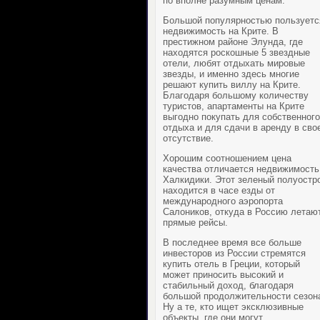
по вполне разумным ценам.
Большой популярностью пользуетс
недвижимость на Крите
. В
престижном районе Элунда, где
находятся роскошные 5 звездные
отели, любят отдыхать мировые
звезды, и именно здесь многие
решают
купить виллу на Крите
.
Благодаря большому количеству
туристов,
апартаменты на Крите
выгодно покупать для собственного
отдыха и для сдачи в аренду в сво
отсутствие.
Хорошим соотношением цена
качества отличается
недвижимость
Халкидики
. Этот зеленый полуостр
находится в часе езды от
международного аэропорта
Салоников, откуда в Россию летаю
прямые рейсы.
В последнее время все больше
инвесторов из России стремятся
купить отель в Греции
, который
может приносить высокий и
стабильный доход, благодаря
большой продолжительности сезон
Ну а те, кто ищет эксклюзивные
объекты, где они могут