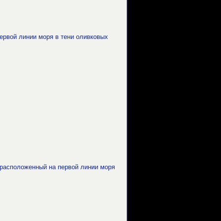
ервой линии моря в тени оливковых
 расположенный на первой линии моря