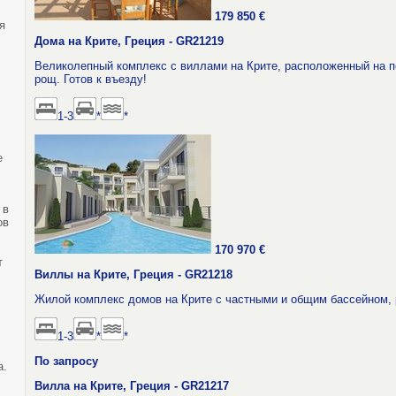
179 850 €
я
Дома на Крите, Греция - GR21219
Великолепный комплекс с виллами на Крите, расположенный на п
рощ. Готов к въезду!
1-3
*
*
е
 в
ов
170 970 €
т
Виллы на Крите, Греция - GR21218
Жилой комплекс домов на Крите с частными и общим бассейном,
1-3
*
*
По запросу
а.
Вилла на Крите, Греция - GR21217