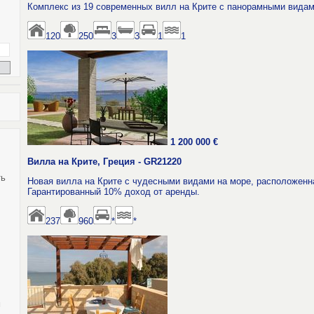
Комплекс из 19 современных вилл на Крите с панорамными видам
120
250
3
3
1
1
1 200 000 €
Вилла на Крите, Греция - GR21220
ть
Новая вилла на Крите с чудесными видами на море, расположенна
Гарантированный 10% доход от аренды.
237
960
*
*
,
м