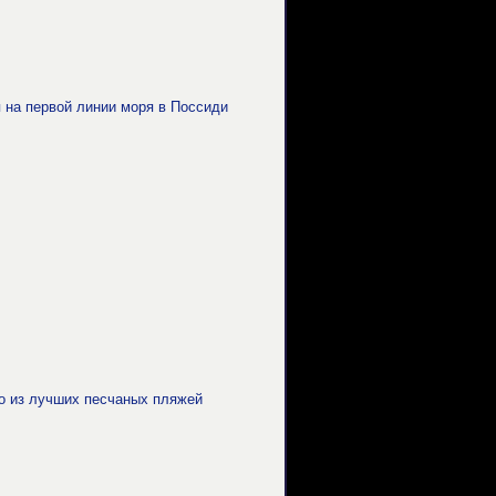
 на первой линии моря в Поссиди
го из лучших песчаных пляжей