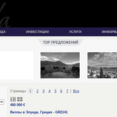
НДА
ИНВЕСТИЦИИ
УСЛУГИ
ИНФОРМ
TOP ПРЕДЛОЖЕНИЙ
Страницы:
1
2
3
4
5
6
7
|
Все
400 000 €
Виллы в Элунде, Греция - GR2141