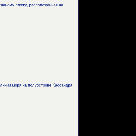
счаному пляжу, расположенная на
 линии моря на полуострове Кассандра