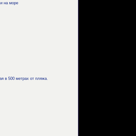
и на море
я в 500 метрах от пляжа.