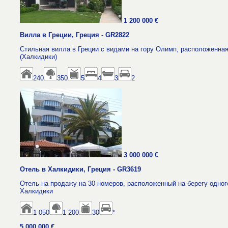
1 200 000 €
Вилла в Греции, Греция - GR2822
Стильная вилла в Греции с видами на гору Олимп, расположенная
(Халкидики)
240
350
5
4
3
2
3 000 000 €
Отель в Халкидики, Греция - GR3619
Отель на продажу на 30 номеров, расположенный на берегу одно
Халкидики
1 050
1 200
30
*
5 000 000 €