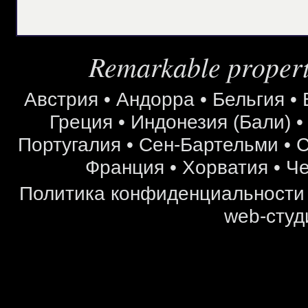
Remarkable properti
Австрия
•
Андорра
•
Бельгия
•
Греция
•
Индонезия (Бали)
Португалия
•
Сен-Бартельми
•
С
Франция
•
Хорватия
•
Че
Политика конфиденциальности
web-студ