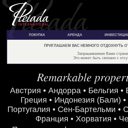
ПОКУПКА
АРЕНДА
ИНВЕСТИЦИ
ПРИГЛАШАЕМ ВАС НЕМНОГО ОТДОХНУТЬ О
Запрашиваемая Вами страниц
Это может быть связано с отсу
Remarkable properti
Австрия
•
Андорра
•
Бельгия
•
Греция
•
Индонезия (Бали)
Португалия
•
Сен-Бартельми
•
С
Франция
•
Хорватия
•
Че