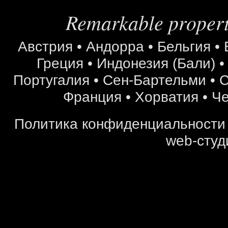
Remarkable properti
Австрия
•
Андорра
•
Бельгия
•
Греция
•
Индонезия (Бали)
Португалия
•
Сен-Бартельми
•
С
Франция
•
Хорватия
•
Че
Политика конфиденциальности
web-студ