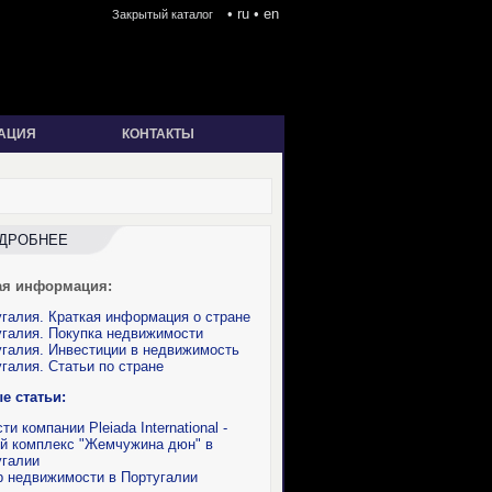
•
ru
•
en
Закрытый каталог
АЦИЯ
КОНТАКТЫ
ДРОБНЕЕ
ая информация:
галия. Краткая информация о стране
галия. Покупка недвижимости
галия. Инвестиции в недвижимость
галия. Статьи по стране
е статьи:
ти компании Pleiada International -
й комплекс "Жемчужина дюн" в
угалии
р недвижимости в Португалии