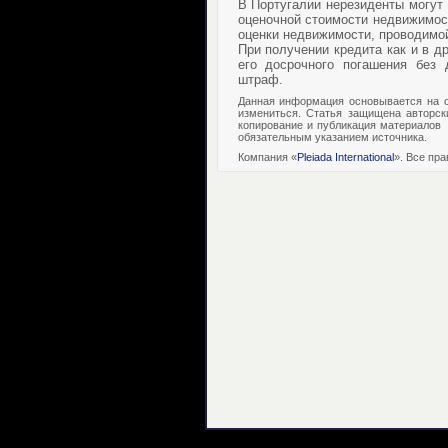
В Португалии нерезиденты могут 
оценочной стоимости недвижимости
оценки недвижимости, проводимо
При получении кредита как и в д
его досрочного погашения без 
штраф.
Данная информация основывается на о
измениться. Статья защищена авторск
копирование и публикация материалов
обязательным указанием источника.
Компания «
Pleiada International
». Все пр