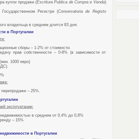
ра купли продажи (
Escritura
Publica
de
Compra
e
Venda
)
 Государственном Регистре (
Conservatoria
de
Registo
ого владельца в среднем длится 83 дня.
ти в Португалии
ти:
ационные сборы – 1-2% от стоимости.
едачу прав собственности – 0-8% (в зависимости от
мин. 1000 евро)
НДС).
0%
аже:
и перепродаже – 25%.
ртугалии
ей эксплуатации:
 недвижимостью в среднем от 0,4% до 0,8%
аренду – 15%
недвижимости в Португалии