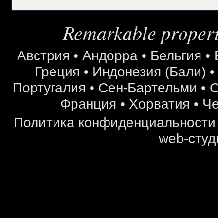
Remarkable properti
Австрия
•
Андорра
•
Бельгия
•
Греция
•
Индонезия (Бали)
Португалия
•
Сен-Бартельми
•
С
Франция
•
Хорватия
•
Че
Политика конфиденциальности
web-студ