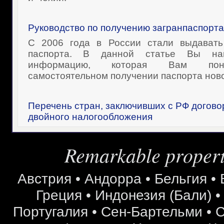
Руководство по получению загранпаспорта
С 2006 года в России стали выдавать
паспорта. В данной статье Вы на
информацию, которая Вам пон
самостоятельном получении паспорта ново
Перечень стран, заключивших с РФ догово
двойного налогообложения
Remarkable properti
Австрия
•
Андорра
•
Бельгия
•
Греция
•
Индонезия (Бали)
Португалия
•
Сен-Бартельми
•
С