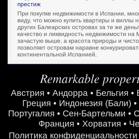
престиж
При покупке недвижимости в Испании, мно
виду, что можно купить квартиры и виллы 
других Балеарских островах за те же деньг
качество и ликвидность недвижимости на 
зачастую выше, а красота природы и чист
позволяет островам наравне конкурироват
континентальной Испанией.
Remarkable properti
Австрия
•
Андорра
•
Бельгия
•
Греция
•
Индонезия (Бали)
Португалия
•
Сен-Бартельми
•
С
Франция
•
Хорватия
•
Че
Политика конфиденциальности