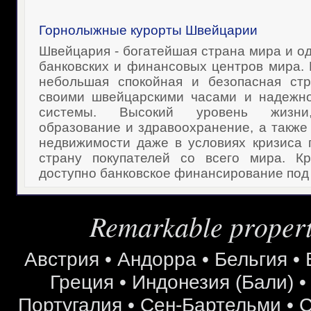
Горнолыжные курорты Швейцарии
Швейцария - богатейшая страна мира и о
банковских и финансовых центров мира. 
небольшая спокойная и безопасная стр
своими швейцарскими часами и надежно
системы. Высокий уровень жизни,
образование и здравоохранение, а также
недвижимости даже в условиях кризиса 
страну покупателей со всего мира. Кр
доступно банковское финансирование под 
Remarkable properti
Австрия
•
Андорра
•
Бельгия
•
Греция
•
Индонезия (Бали)
Португалия
•
Сен-Бартельми
•
С