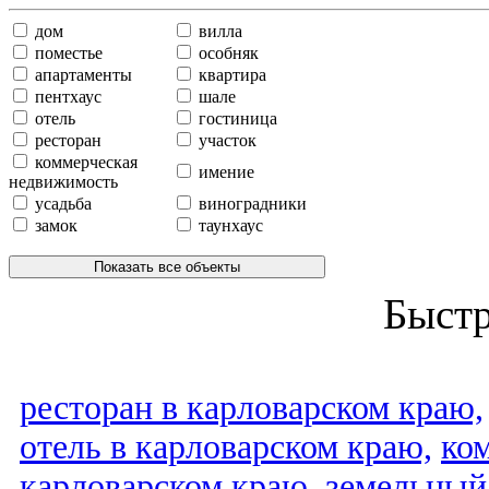
дом
вилла
поместье
особняк
апартаменты
квартира
пентхаус
шале
отель
гостиница
ресторан
участок
коммерческая
имение
недвижимость
усадьба
виноградники
замок
таунхаус
Показать все объекты
Быст
ресторан в карловарском краю,
отель в карловарском краю,
ко
карловарском краю,
земельный 