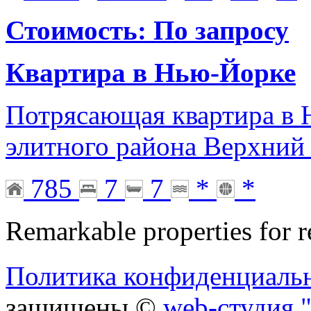
Стоимость: По запросу
Квартира в Нью-Йорке
Потрясающая квартира в 
элитного района Верхний
785
7
7
*
*
Remarkable properties for r
Политика конфиденциаль
защищены ©
web-студия "