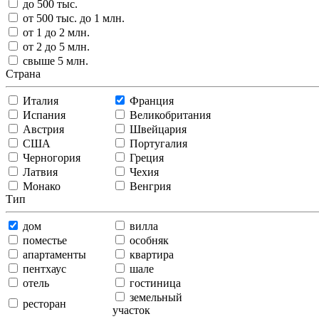
до 500 тыс.
от 500 тыс. до 1 млн.
от 1 до 2 млн.
от 2 до 5 млн.
свыше 5 млн.
Страна
Италия
Франция
Испания
Великобритания
Австрия
Швейцария
США
Португалия
Черногория
Греция
Латвия
Чехия
Монако
Венгрия
Тип
дом
вилла
поместье
особняк
апартаменты
квартира
пентхаус
шале
отель
гостиница
земельный
ресторан
участок