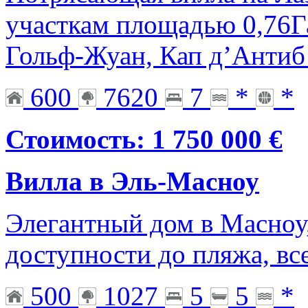
участкам площадью 0,76Г
Гольф-Жуан, Кап д’Антиб
600
7620
7
*
*
Стоимость: 1 750 000 €
Вилла в Эль-Масноу
Элегантный дом в Масноу
доступности до пляжа, вс
500
1027
5
5
*