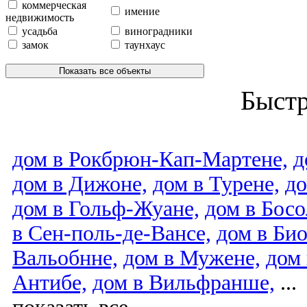
коммерческая
имение
недвижимость
усадьба
виноградники
замок
таунхаус
Показать все объекты
Быст
дом в Рокбрюн-Кап-Мартене,
д
дом в Дижоне,
дом в Турене,
до
дом в Гольф-Жуане,
дом в Босо
в Сен-поль-де-Вансе,
дом в Био
Вальобнне,
дом в Мужене,
дом
Антибе,
дом в Вильфранше,
...